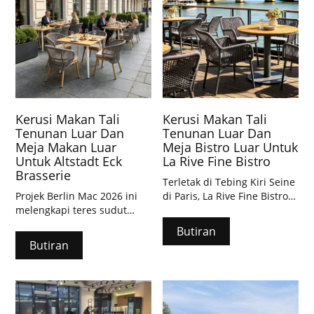
Kerusi Makan Tali
Kerusi Makan Tali
Tenunan Luar Dan
Tenunan Luar Dan
Meja Makan Luar
Meja Bistro Luar Untuk
Untuk Altstadt Eck
La Rive Fine Bistro
Brasserie
Terletak di Tebing Kiri Seine
Projek Berlin Mac 2026 ini
di Paris, La Rive Fine Bistro
melengkapi teres sudut
telah menaik taraf teres
bersejarah Altstadt Eck
terbukanya pada Februari
Butiran
Brasserie dengan kerusi tali
2026 dengan Kerusi Makan
Butiran
CDG Furniture 344MS &
Tali Tenunan Luar CDG
meja segi empat sama
Furniture (320MS-H45-ALU-
844DT. Bingkai aluminium
ROFA) dan Meja Bistro Luar
tahan cuaca dan permukaan
(811DT-ALUSTW-RO90).
kayu padu sepadan dengan