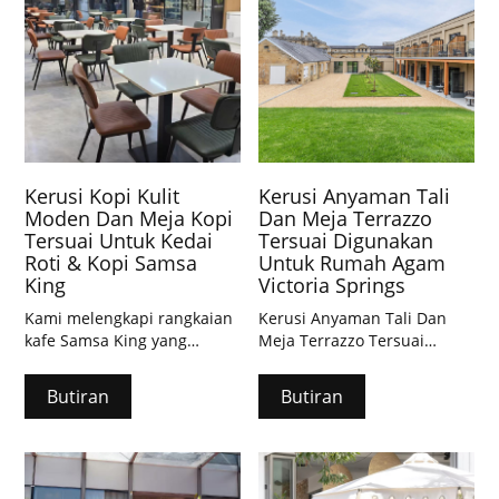
gaya neoklasik Jerman,
tahan cuaca bandar yang
keras sambil menawarkan
tempat duduk yang selesa
untuk waktu makan tengah
hari perniagaan dan
santapan al fresco pada
waktu matahari terbenam di
tengah-tengah
Kerusi Kopi Kulit
Kerusi Anyaman Tali
pemandangan jalan bandar
Moden Dan Meja Kopi
Dan Meja Terrazzo
lama yang vintaj.
Tersuai Untuk Kedai
Tersuai Digunakan
Roti & Kopi Samsa
Untuk Rumah Agam
King
Victoria Springs
Kami melengkapi rangkaian
Kerusi Anyaman Tali Dan
kafe Samsa King yang
Meja Terrazzo Tersuai
popular di Kazakhstan
Digunakan Untuk Rumah
dengan perabot yang tahan
Agam Victoria Springs Di
Butiran
Butiran
lama dan bergaya yang
Australia
menggabungkan masakan
tradisional dan suasana
moden, menampilkan Kerusi
Kopi Kulit Moden klasik.