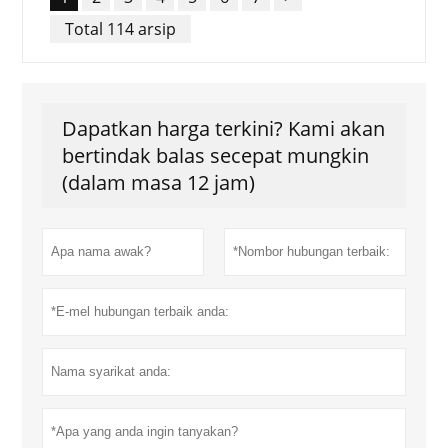
rakan hingga makan malam
yang lazat bersama seisi
Total 114 arsip
keluarga.
Dapatkan harga terkini? Kami akan
bertindak balas secepat mungkin
(dalam masa 12 jam)