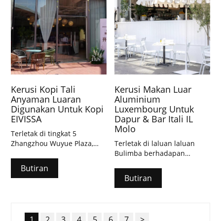
Kerusi Kopi Tali
Kerusi Makan Luar
Anyaman Luaran
Aluminium
Digunakan Untuk Kopi
Luxembourg Untuk
EIVISSA
Dapur & Bar Itali IL
Molo
Terletak di tingkat 5
Zhangzhou Wuyue Plaza,
Terletak di laluan laluan
EIVISSA Coffee ialah kafe
Bulimba berhadapan
taman atas bumbung
sungai, IL Molo ialah
Butiran
baharu yang menawan yang
restoran Itali yang
Butiran
dengan cepat menjadi
menyeronokkan dan kasual
tempat daftar masuk yang
yang sesuai untuk segala-
terkenal di internet.
galanya daripada antipasti
petang bersama rakan-
1
2
3
4
5
6
7
>