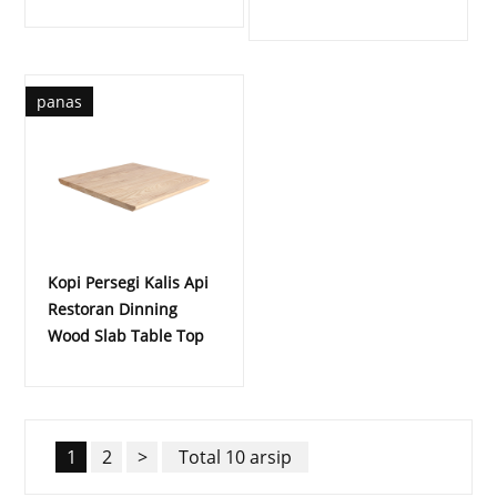
panas
Kopi Persegi Kalis Api
Restoran Dinning
Wood Slab Table Top
1
2
>
Total 10 arsip