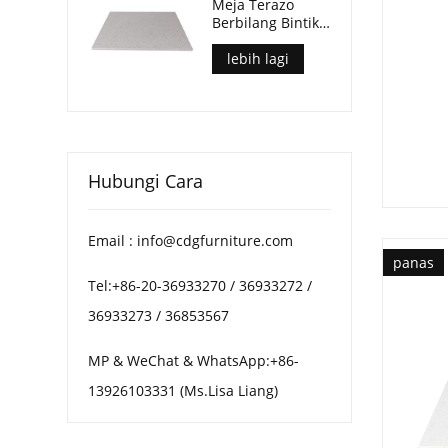
Meja Terazo
Berbilang Bintik
Hiasan Untuk
Meja Kopi Patio
lebih lagi
Hubungi Cara
Email : info@cdgfurniture.com
panas
Tel:+86-20-36933270 / 36933272 /
36933273 / 36853567
MP & WeChat & WhatsApp:+86-
13926103331 (Ms.Lisa Liang)