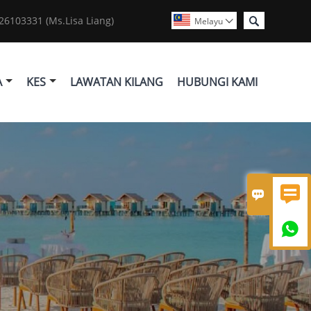

6103331 (Ms.Lisa Liang)
Melayu

A
KES
LAWATAN KILANG
HUBUNGI KAMI


