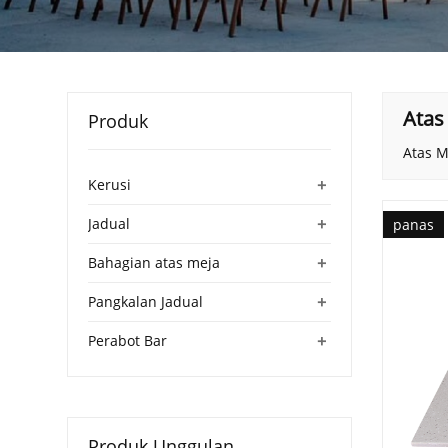
Atas
Produk
Atas M
+
Kerusi
+
Jadual
panas
+
Bahagian atas meja
+
Pangkalan Jadual
+
Perabot Bar
Produk Unggulan