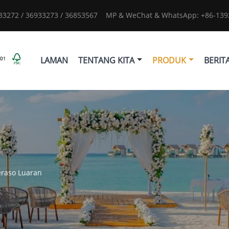
933272 / 36933273 / 36853567
MP & WeChat & WhatsApp: +86-1392
LAMAN
TENTANG KITA
PRODUK
BERIT
eraso Luaran