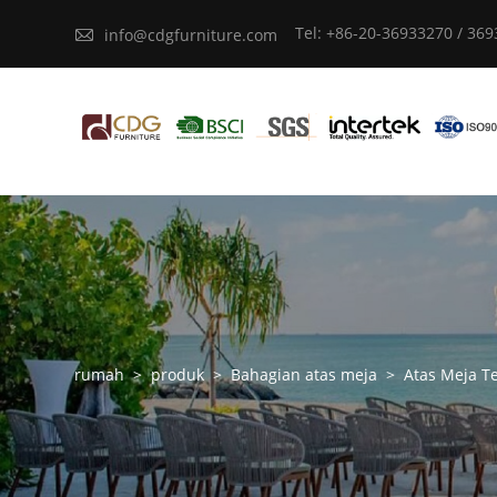
Tel: +86-20-36933270 / 36

info@cdgfurniture.com
rumah
>
produk
>
Bahagian atas meja
>
Atas Meja T