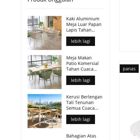
Kaki Aluminium
Meja Luar Papan
Lapis Tahan
Lama Kalis Air
Untuk Tempat
lebih lagi
Komersial
Meja Makan
Patio Komersial
panas
Tahan Cuaca
Kaki Aluminium
Atas Meja Papan
lebih lagi
Lapis
Kerusi Berlengan
Tali Tenunan
Semua Cuaca
Moden Untuk
Ruang Makan
lebih lagi
Luar
Bahagian Atas