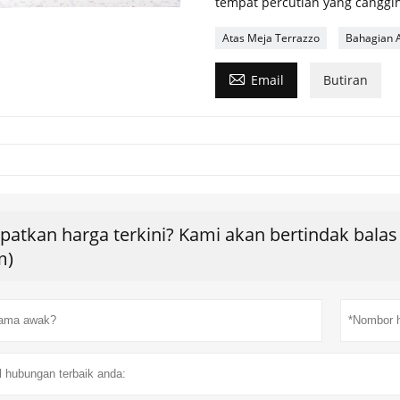
tempat percutian yang canggih
Atas Meja Terrazzo
Bahagian 

Email
Butiran
patkan harga terkini? Kami akan bertindak bala
m)