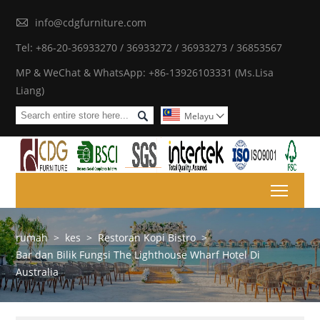

info@cdgfurniture.com
Tel: +86-20-36933270 / 36933272 / 36933273 / 36853567
MP & WeChat & WhatsApp: +86-13926103331 (Ms.Lisa
Liang)

Melayu

Toggl
rumah
>
kes
>
Restoran Kopi Bistro
>
Bar dan Bilik Fungsi The Lighthouse Wharf Hotel Di
Australia