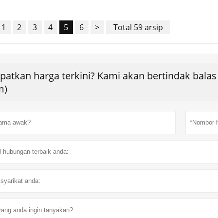
1
2
3
4
5
6
>
Total 59 arsip
patkan harga terkini? Kami akan bertindak bala
m)