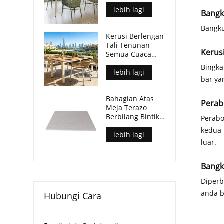
Kaki Aluminium
Atas Meja Papan
lebih lagi
Bangk
Lapis
Bangku
Kerusi Berlengan
Tali Tenunan
Kerus
Semua Cuaca
Moden Untuk
Bingka
Ruang Makan
lebih lagi
bar ya
Luar
Bahagian Atas
Perab
Meja Terazo
Berbilang Bintik
Perabo
Hiasan Untuk
kedua-
Meja Kopi Patio
lebih lagi
luar.
Bangk
Diperb
anda b
Hubungi Cara