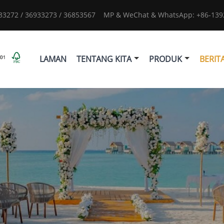
933272 / 36933273 / 36853567
MP & WeChat & WhatsApp: +86-1392
LAMAN
TENTANG KITA
PRODUK
BERIT