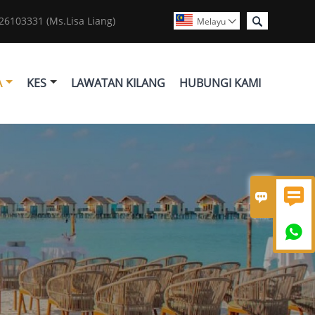

6103331 (Ms.Lisa Liang)
Melayu

A
KES
LAWATAN KILANG
HUBUNGI KAMI


