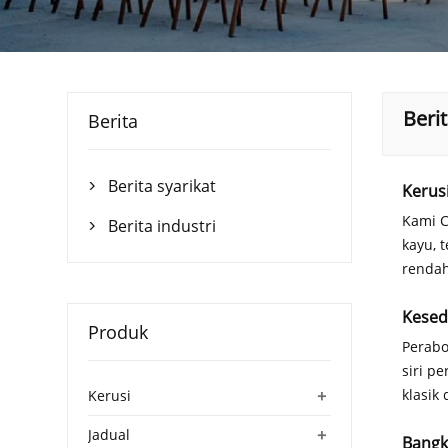
Berit
Berita
Berita syarikat
Kerus

Kami C
Berita industri

kayu, 
rendah
Kesed
Produk
Perabo
siri p
+
klasik
Kerusi
+
Jadual
Bangk