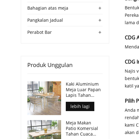
+
Bentuk
Bahagian atas meja
Pereka
+
Pangkalan Jadual
lama d
+
Perabot Bar
CDG A
Mendap
CDG In
Produk Unggulan
Najis 
bentuk
Kaki Aluminium
katil y
Meja Luar Papan
Lapis Tahan
Pilih
Lama Kalis Air
Untuk Tempat
lebih lagi
Anda m
Komersial
rendah
Meja Makan
kami C
Patio Komersial
akan d
Tahan Cuaca