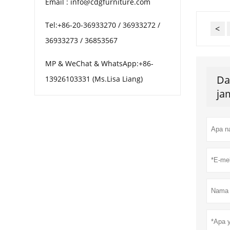
Email : info@cdgfurniture.com
Tel:+86-20-36933270 / 36933272 /
<
36933273 / 36853567
MP & WeChat & WhatsApp:+86-
Da
13926103331 (Ms.Lisa Liang)
ja