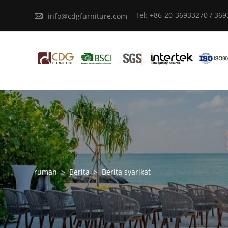
Tel: +86-20-36933270 / 36

info@cdgfurniture.com
rumah
>
Berita
>
Berita syarikat