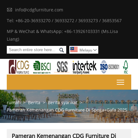

info@cdgfurniture.com
Tel: +86-20-36933270 / 36933272 / 36933273 / 36853567
MP & WeChat & WhatsApp: +86-13926103331 (Ms.Lisa
Liang)

Melayu

Toggl
rumah
>
Berita
>
Berita syarikat
>
Pameran Kemenangan CDG Furniture Di Spoga+Gafa 2025
Pameran Kemenangan CDG Furniture Di