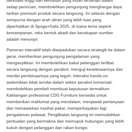
berkualiti tinggi dan kemasan yang indah terserlah dalam
setiap perincian, membolehkan pengunjung menghargai daya
tarikan premium produk secara langsung. Ini selaras dengan
sempurna dengan arah aliran yang lebih luas yang
diperhatikan di Spoga+Gafa 2025, di mana tema seperti
kemampanan, reka bentuk abadi dan kecekapan sumber
adalah menonjol.
Pameran interaktif telah disepadukan secara strategik ke dalam
gerai, memberikan pengunjung pengalaman yang
mengasyikkan. Ini membolehkan bakal pelanggan terlibat
secara langsung dengan perabot, menguji keselesaannya dan
menilai pembinaannya yang teguh. Interaksi hands-on
sedemikian tidak ternilai dalam sektor perabot komersial,
membolehkan pembeli membuat keputusan termaklum.
Kakitangan profesional CDG Furniture bersedia untuk
memberikan maklumat yang mendalam, menjawab pertanyaan
dan menawarkan nasihat pakar, memperkayakan lagi
pengalaman pelawat. Penglibatan langsung ini memudahkan
perbualan yang bermakna dan memupuk hubungan yang lebih
kukuh dengan pelanggan dan rakan kongsi.