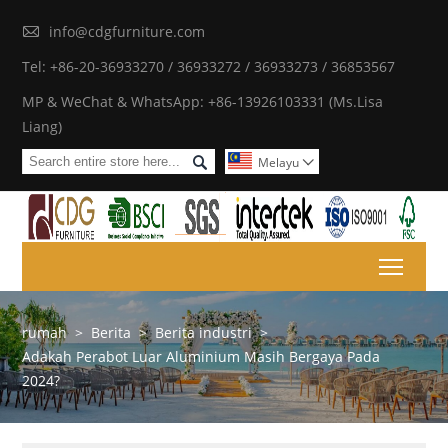

info@cdgfurniture.com
Tel: +86-20-36933270 / 36933272 / 36933273 / 36853567
MP & WeChat & WhatsApp: +86-13926103331 (Ms.Lisa
Liang)

Melayu

Toggl
rumah
>
Berita
>
Berita industri
>
Adakah Perabot Luar Aluminium Masih Bergaya Pada
2024?