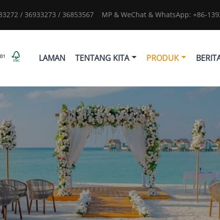
933272 / 36933273 / 36853567
MP & WeChat & WhatsApp: +86-1392
LAMAN
TENTANG KITA
PRODUK
BERIT