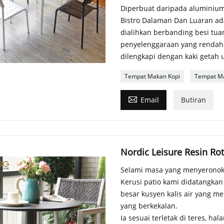
Diperbuat daripada aluminiu
Bistro Dalaman Dan Luaran ada
dialihkan berbanding besi tuan
penyelenggaraan yang rendah d
dilengkapi dengan kaki getah
Tempat Makan Kopi
Tempat Ma

Email
Butiran
Nordic Leisure Resin Ro
Selami masa yang menyeronokk
Kerusi patio kami didatangka
besar kusyen kalis air yang me
yang berkekalan.
Ia sesuai terletak di teres, h