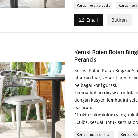
Kerusi rotan plastik
Kerusi rota

Email
Butiran
Kerusi Rotan Rotan Bing
Perancis
Kerusi Rotan Rotan Bingkai Alu
hiburan luar, seperti taman, 
pelbagai konfigurasi.
Semua bahan dirawat untuk m
dengan kusyen lembut ini sele
pasaran.
Struktur aluminium yang kuku
500lbs, sesuai untuk semua or
Kerusi rotan kalis air
Kerusi Rot