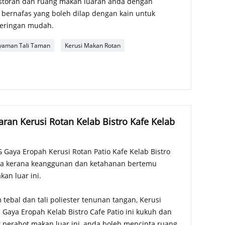
estoran dan ruang makan luaran anda dengan
 bernafas yang boleh dilap dengan kain untuk
geringan mudah.
yaman Tali Taman
Kerusi Makan Rotan
aran Kerusi Rotan Kelab Bistro Kafe Kelab
 Gaya Eropah Kerusi Rotan Patio Kafe Kelab Bistro
a kerana keanggunan dan ketahanan bertemu
an luar ini.
tebal dan tali poliester tenunan tangan, Kerusi
 Gaya Eropah Kelab Bistro Cafe Patio ini kukuh dan
 perabot makan luar ini, anda boleh mencipta ruang