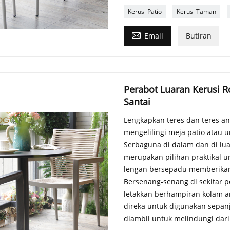
Kerusi Patio
Kerusi Taman

Email
Butiran
Perabot Luaran Kerusi R
Santai
Lengkapkan teres dan teres an
mengelilingi meja patio atau
Serbaguna di dalam dan di luar
merupakan pilihan praktikal 
lengan bersepadu memberikan
Bersenang-senang di sekitar 
letakkan berhampiran kolam an
direka untuk digunakan sepanj
diambil untuk melindungi dar