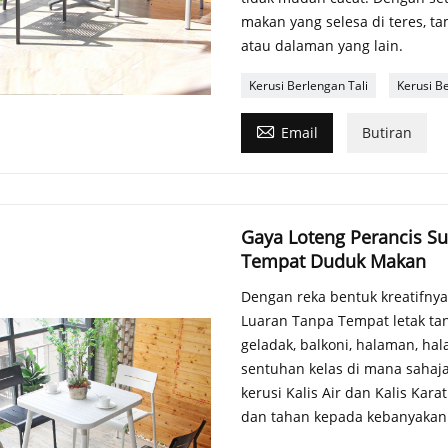
makan yang selesa di teres, t
atau dalaman yang lain.
Kerusi Berlengan Tali
Kerusi Be

Email
Butiran
Gaya Loteng Perancis Sus
Tempat Duduk Makan
Dengan reka bentuk kreatifny
Luaran Tanpa Tempat letak tan
geladak, balkoni, halaman, h
sentuhan kelas di mana sahaj
kerusi Kalis Air dan Kalis Kara
dan tahan kepada kebanyakan 