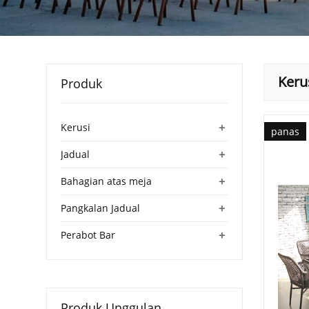
Keru
Produk
+
Kerusi
panas
+
Jadual
+
Bahagian atas meja
+
Pangkalan Jadual
+
Perabot Bar
Produk Unggulan