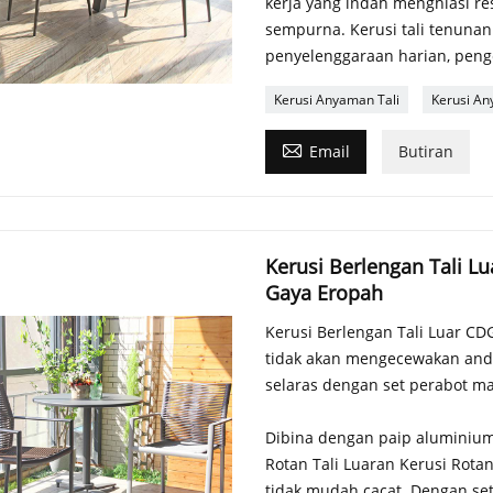
kerja yang indah menghiasi r
sempurna. Kerusi tali tenunan
penyelenggaraan harian, pen
Kerusi Anyaman Tali
Kerusi An

Email
Butiran
Kerusi Berlengan Tali Lu
Gaya Eropah
Kerusi Berlengan Tali Luar CDG
tidak akan mengecewakan and
selaras dengan set perabot mak
Dibina dengan paip aluminium 
Rotan Tali Luaran Kerusi Rotan
tidak mudah cacat. Dengan set