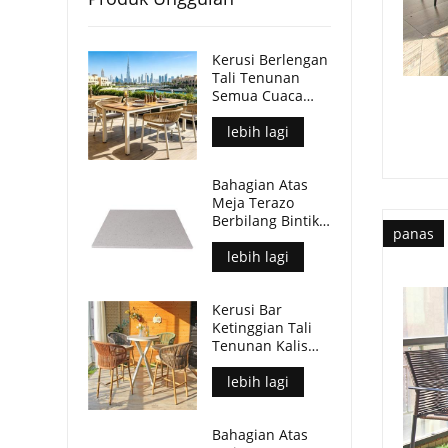
Kerusi Berlengan
Tali Tenunan
Semua Cuaca
Moden Untuk
Ruang Makan
lebih lagi
Luar
Bahagian Atas
Meja Terazo
Berbilang Bintik
panas
Hiasan Untuk
Meja Kopi Patio
lebih lagi
Kerusi Bar
Ketinggian Tali
Tenunan Kalis
Cuaca Untuk
Ruang Luar
lebih lagi
Komersial
Bahagian Atas