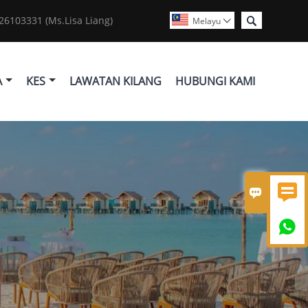

6103331 (Ms.Lisa Liang)
Melayu

A
KES
LAWATAN KILANG
HUBUNGI KAMI


