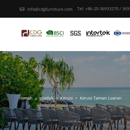
Tel: +86-20-36933270 / 36

info@cdgfurniture.com
rumah
>
produk
>
Kerusi
>
Kerusi Taman Luaran