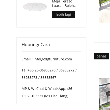
Meja Terazo
Luaran Boleh
Disesuaikan
Warna Dan Saiz
lebih lagi
Hubungi Cara
panas
Email : info@cdgfurniture.com
Tel:+86-20-36933270 / 36933272 /
36933273 / 36853567
MP & WeChat & WhatsApp:+86-
13926103331 (Ms.Lisa Liang)