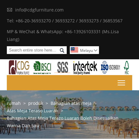

info@cdgfurniture.com
Tel: +86-20-36933270 / 36933272 / 36933273 / 36853567
MP & WeChat & WhatsApp: +86-13926103331 (Ms.Lisa
Liang)

Melayu

Toggl
rumah
>
produk
>
Bahagian atas meja
>
Atas Meja Teraso Luaran
>
Bahagian Atas Meja Terazo Luaran Boleh Disesuaikan
Warna Dan Saiz