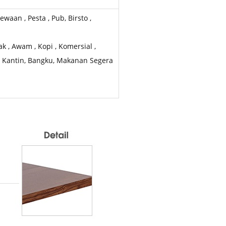
waan , Pesta , Pub, Birsto ,
k , Awam , Kopi , Komersial ,
t, Kantin, Bangku, Makanan Segera