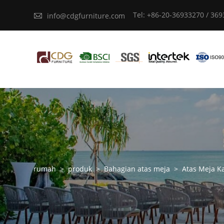
Tel: +86-20-36933270 / 36

info@cdgfurniture.com
rumah
>
produk
>
Bahagian atas meja
>
Atas Meja K