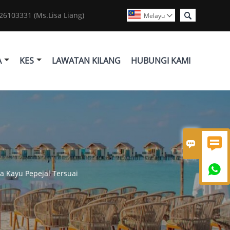

6103331 (Ms.Lisa Liang)
Melayu

A
KES
LAWATAN KILANG
HUBUNGI KAMI



a Kayu Pepejal Tersuai