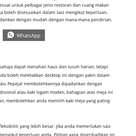
esuai untuk pelbagai jenis restoran dan ruang makan
uga boleh disesuaikan dalam saiz mengikut keperluan,
adankan dengan mudah dengan mana-mana pendirian.

WhatsApp
sahaja dapat menahan haus dan lusuh harian, tetapi
a boleh meletakkan desktop ini dengan yakin dalam
u Abu Pepejal membolehkannya dipadankan dengan
isional atau kaki logam moden, bahagian atas meja ini
an, membolehkan anda memilih kaki meja yang paling
ksibiliti yang lebih besar. Jika anda memerlukan saiz
 mengikut keperluan anda. Pilihan yang diperibadikan ini