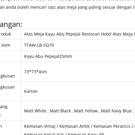
n anda boleh mencari saiz atas meja yang paling sesuai dengan
angan:
roduk
Atas Meja Kayu Abu Pepejal Restoran Hotel Atas Meja 
 item
TTAW-LB-SQ70
Kayu Abu Pepejal
25mm
73*73*4sm
gkusan
gkusan
Karton
yang
Matt White , Matt Black , Matt Yellow , Matt Navy Blue ,
:
n
Kemasan Vintaj / Kemasan Antik / Kemasan Perancis /
Kemasan Keluli Asli / Kemasan Kayu dll.