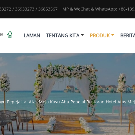
933272 / 36933273 / 36853567
MP & WeChat & WhatsApp: +86-1392
LAMAN
TENTANG KITA
PRODUK
BERIT
ayu Pepejal
>
Atas Meja Kayu Abu Pepejal Restoran Hotel Atas Mej