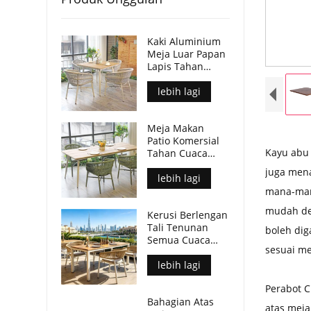
Kaki Aluminium
Meja Luar Papan
Lapis Tahan
Lama Kalis Air
Untuk Tempat
lebih lagi
Komersial
Meja Makan
Patio Komersial
Kayu abu 
Tahan Cuaca
Kaki Aluminium
juga men
Atas Meja Papan
lebih lagi
Lapis
mana-man
mudah den
Kerusi Berlengan
Tali Tenunan
boleh dig
Semua Cuaca
sesuai m
Moden Untuk
Ruang Makan
lebih lagi
Luar
Perabot C
Bahagian Atas
atas meja