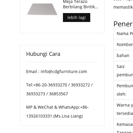
Meja Terazo
Berbilang Bintik
memastika
Hiasan Untuk
Meja Kopi Patio
lebih lagi
Pener
Nama P
Nombor
Hubungi Cara
bahan
Saiz
Email : info@cdgfurniture.com
pembun
Tel:+86-20-36933270 / 36933272 /
Pembun
36933273 / 36853567
oleh:
Warna 
MP & WeChat & WhatsApp:+86-
tersedia
13926103331 (Ms.Lisa Liang)
Kemasa
Tangan: