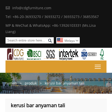

info@cdgfurniture.com
Tel: +86-20-36933270 / 36933272 / 36933273 / 36853567
MP & WeChat & WhatsApp: +86-13926103331 (Ms.Lisa
Liang)

Melayu

Toggl
rumah
>
produk
>
kerusi bar anyaman tali
kerusi bar anyaman tali