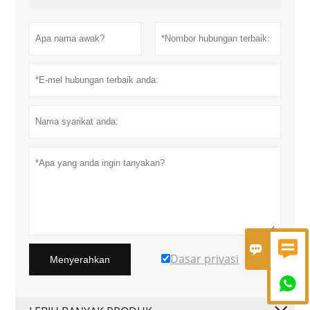


Dasar privasi
Menyerahkan
