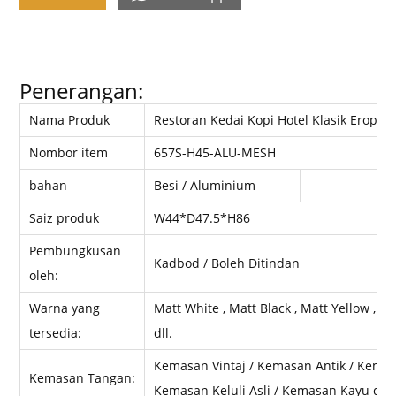
Penerangan:
Nama Produk
Restoran Kedai Kopi Hotel Klasik Eropah
Nombor item
657S-H45-ALU-MESH
bahan
Besi / Aluminium
Saiz produk
W44*D47.5*H86
Pembungkusan
Kadbod / Boleh Ditindan
oleh:
Warna yang
Matt White , Matt Black , Matt Yellow , M
tersedia:
dll.
Kemasan Vintaj / Kemasan Antik / Kemas
Kemasan Tangan:
Kemasan Keluli Asli / Kemasan Kayu dll.