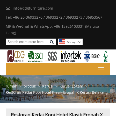

info@cdgfurniture.com
Tel: +86-20-36933270 / 36933272 / 36933273 / 36853567
MP & WeChat & WhatsApp: +86-13926103331 (Ms.Lisa
Liang)

Melayu

Toggl
rumah
>
produk
>
Kerusi
>
Kerusi Logam
>
Restoran Kedai Kopi Hotel Klasik Eropah X Kerusi Belakang
Restoran Kedai Kopi Hotel Klasik Eropah X