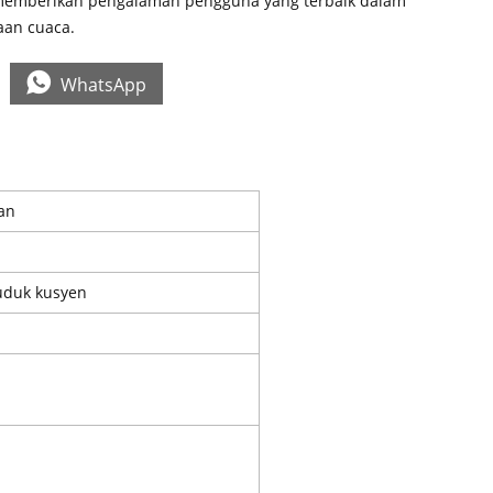
memberikan pengalaman pengguna yang terbaik dalam
aan cuaca.

WhatsApp
dan
duduk kusyen