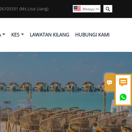

6103331 (Ms.Lisa Liang)
Melayu

A
KES
LAWATAN KILANG
HUBUNGI KAMI


