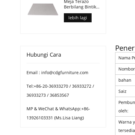
Meja Terazo
Berbilang Bintik
Hiasan Untuk
Meja Kopi Patio
lebih lagi
Pener
Hubungi Cara
Nama P
Nombor
Email : info@cdgfurniture.com
bahan
Tel:+86-20-36933270 / 36933272 /
Saiz
36933273 / 36853567
Pembun
MP & WeChat & WhatsApp:+86-
oleh:
13926103331 (Ms.Lisa Liang)
Warna 
tersedia