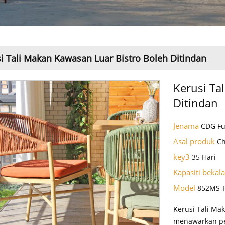
i Tali Makan Kawasan Luar Bistro Boleh Ditindan
Kerusi Ta
Ditindan
Jenama
CDG Fu
Asal produk
C
key3
35 Hari
Kapasiti bekal
Model
852MS-
Kerusi Tali Ma
menawarkan pel