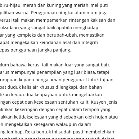
biru-hijau, merah dan kuning yang meriah, meliputi
pilihan warna. Penggunaan bingkai aluminium juga
erusi tali makan mempamerkan rintangan kakisan dan
oksidaan yang sangat baik apabila menghadapi
luar yang kompleks dan berubah-ubah, memastikan
apat mengekalkan keindahan asal dan integriti
lepas penggunaan jangka panjang.
lum bahawa kerusi tali makan luar yang sangat baik
arus mempunyai penampilan yang luar biasa, tetapi
tumpuan kepada pengalaman pengguna. Untuk tujuan
mpat duduk kalis air khusus dilengkapi, dan bahan
stikan kedua-dua keupayaan untuk mengeluarkan
gan cepat dan keselesaan sentuhan kulit. Kusyen jenis
ulihkan kekeringan dengan cepat dalam tempoh yang
lakkan ketidakselesaan yang disebabkan oleh hujan atau
leh mengekalkan kesegaran walaupun dalam
ang lembap. Reka bentuk ini sudah pasti membolehkan