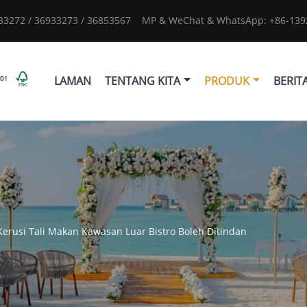
933272 / 36933273 / 36853567
MP & WeChat & WhatsApp: +86-1392
LAMAN
TENTANG KITA
PRODUK
BERIT
Kerusi Tali Makan Kawasan Luar Bistro Boleh Ditindan