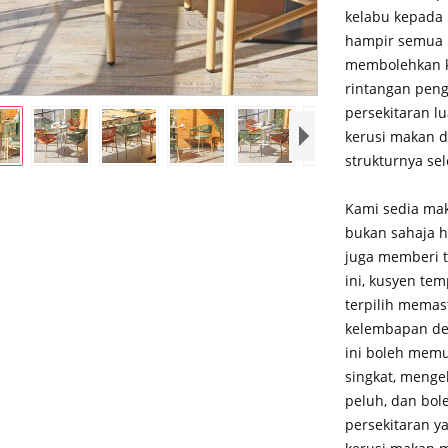
kelabu kepada 
hampir semua 
membolehkan k
rintangan peng
persekitaran 
kerusi makan d
strukturnya se
Kami sedia mak
bukan sahaja h
juga memberi 
ini, kusyen te
terpilih mema
kelembapan den
ini boleh mem
singkat, menge
peluh, dan bo
persekitaran y