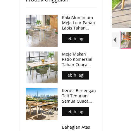
Kaki Aluminium
Meja Luar Papan
Lapis Tahan
Lama Kalis Air
Untuk Tempat
lebih lagi
Komersial
Meja Makan
Patio Komersial
Tahan Cuaca
Kaki Aluminium
Atas Meja Papan
lebih lagi
Lapis
Kerusi Berlengan
Tali Tenunan
Semua Cuaca
Moden Untuk
Ruang Makan
lebih lagi
Luar
Bahagian Atas