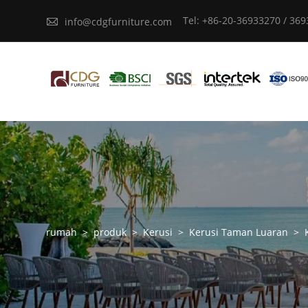
Tel: +86-20-36933270 / 36

info@cdgfurniture.com
rumah
>
produk
>
Kerusi
>
Kerusi Taman Luaran
>