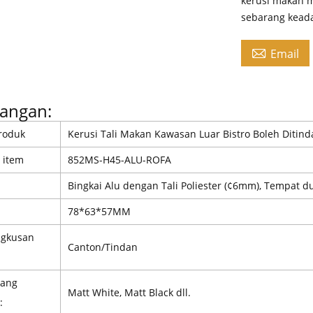
kerusi makan 
sebarang kead

Email
angan:
roduk
Kerusi Tali Makan Kawasan Luar Bistro Boleh Ditin
 item
852MS-H45-ALU-ROFA
Bingkai Alu dengan Tali Poliester (¢6mm), Tempat 
78*63*57MM
gkusan
Canton/Tindan
yang
Matt White, Matt Black dll.
: