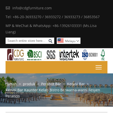

info@cdgfurniture.com
Tel: +86-20-36933270 / 36933272 / 36933273 / 36853567
MP & WeChat & WhatsApp: +86-13926103331 (Ms.Lisa
Liang)

Melayu

Toggl
rumah
>
produk
>
Perabot Bar
>
Kerusi Bar
>
Kerusi Bar Kaunter Kelab Bistro Berwarna-warni Fesyen
Perancis