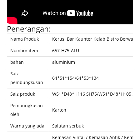
Penerangan:
Nama Produk
Kerusi Bar Kaunter Kelab Bistro Berwarn
Nombor item
657-H75-ALU
bahan
aluminium
Saiz
64*51*154/64*53*134
pembungkusan
Saiz produk
W51*D48*H116 SH75/W51*D48*H105 SH
Pembungkusan
Karton
oleh
Warna yang ada
Salutan serbuk
Kemasan Vintaj / Kemasan Antik / Kemasa