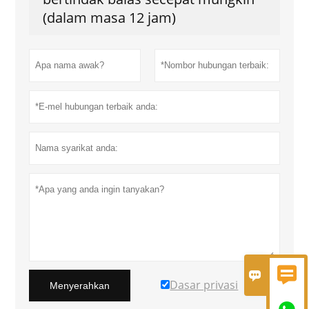
(dalam masa 12 jam)


Dasar privasi
Menyerahkan