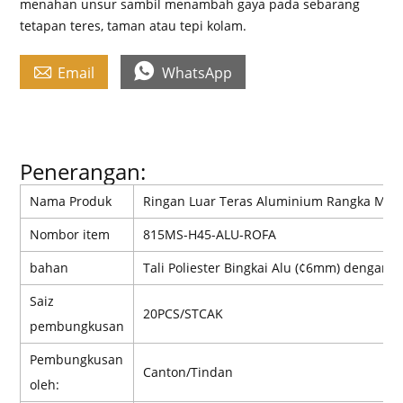
menahan unsur sambil menambah gaya pada sebarang
tetapan teres, taman atau tepi kolam.


Email
WhatsApp
Penerangan:
Nama Produk
Ringan Luar Teras Aluminium Rangka Mesh 
Nombor item
815MS-H45-ALU-ROFA
bahan
Tali Poliester Bingkai Alu (¢6mm) dengan K
Saiz
20PCS/STCAK
pembungkusan
Pembungkusan
Canton/Tindan
oleh: