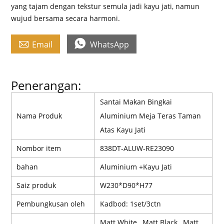
yang tajam dengan tekstur semula jadi kayu jati, namun
wujud bersama secara harmoni.


Email
WhatsApp
Penerangan:
Santai Makan Bingkai
Nama Produk
Aluminium Meja Teras Taman
Atas Kayu Jati
Nombor item
838DT-ALUW-RE23090
bahan
Aluminium +
Kayu Jati
Saiz produk
W230*D90*H77
Pembungkusan oleh
Kadbod: 1set/3ctn
Matt White , Matt Black , Matt