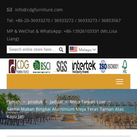

info@cdgfurniture.com
Tel: +86-20-36933270 / 36933272 / 36933273 / 36853567
MP & WeChat & WhatsApp: +86-13926103331 (Ms.Lisa
Liang)

Melayu

Toggl
rumah
>
produk
>
Jadual
>
Meja Taman Luar
>
Santai Makan Bingkai Aluminium Meja Teras Taman Atas
Kayu Jati