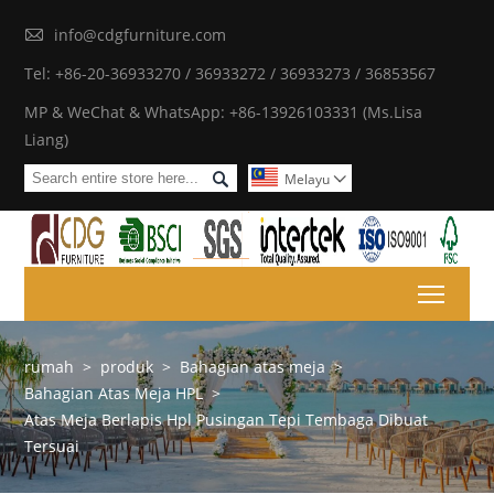

info@cdgfurniture.com
Tel: +86-20-36933270 / 36933272 / 36933273 / 36853567
MP & WeChat & WhatsApp: +86-13926103331 (Ms.Lisa
Liang)

Melayu

Toggl
rumah
>
produk
>
Bahagian atas meja
>
Bahagian Atas Meja HPL
>
Atas Meja Berlapis Hpl Pusingan Tepi Tembaga Dibuat
Tersuai