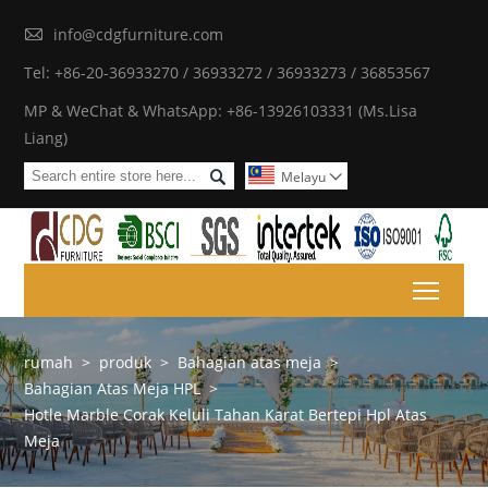

info@cdgfurniture.com
Tel: +86-20-36933270 / 36933272 / 36933273 / 36853567
MP & WeChat & WhatsApp: +86-13926103331 (Ms.Lisa
Liang)

Melayu

Toggl
rumah
>
produk
>
Bahagian atas meja
>
Bahagian Atas Meja HPL
>
Hotle Marble Corak Keluli Tahan Karat Bertepi Hpl Atas
Meja