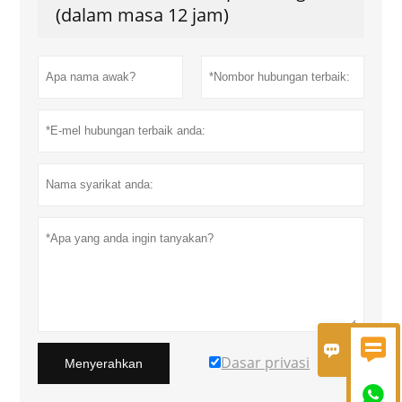
(dalam masa 12 jam)


Dasar privasi
Menyerahkan
