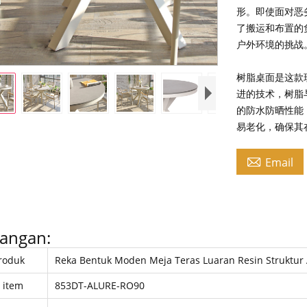
形。即使面对恶
了搬运和布置的
户外环境的挑战
树脂桌面是这款
进的技术，树脂
的防水防晒性能
易老化，确保其

Email
angan:
roduk
Reka Bentuk Moden Meja Teras Luaran Resin Struktur
 item
853DT-ALURE-RO90