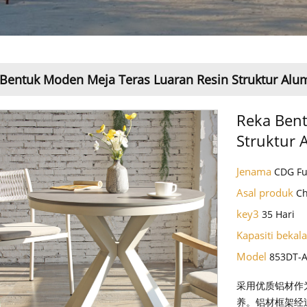
Bentuk Moden Meja Teras Luaran Resin Struktur Alu
Reka Bent
Struktur 
Jenama
CDG Fu
Asal produk
C
key3
35 Hari
Kapasiti bekal
Model
853DT-
采用优质铝材作
养。铝材框架经