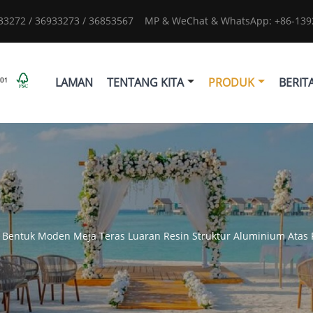
933272 / 36933273 / 36853567
MP & WeChat & WhatsApp: +86-1392
LAMAN
TENTANG KITA
PRODUK
BERIT
 Bentuk Moden Meja Teras Luaran Resin Struktur Aluminium Atas