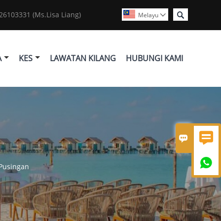

6103331 (Ms.Lisa Liang)
Melayu

A
KES
LAWATAN KILANG
HUBUNGI KAMI



 Pusingan