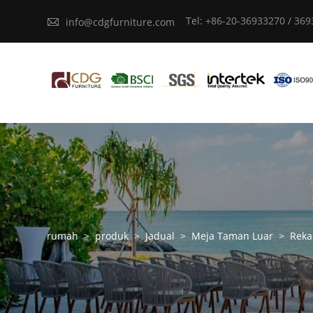
Tel: +86-20-36933270 / 36

info@cdgfurniture.com
rumah
>
produk
>
Jadual
>
Meja Taman Luar
>
Reka