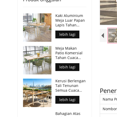
Kaki Aluminium
Meja Luar Papan
Lapis Tahan
Lama Kalis Air
Untuk Tempat
lebih lagi
Komersial
Meja Makan
Patio Komersial
Tahan Cuaca
Kaki Aluminium
Atas Meja Papan
lebih lagi
Lapis
Kerusi Berlengan
Tali Tenunan
Pener
Semua Cuaca
Moden Untuk
Nama P
Ruang Makan
lebih lagi
Luar
Nombor
Bahagian Atas