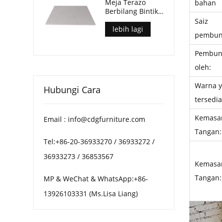
Meja Terazo
bahan
Berbilang Bintik
Hiasan Untuk
Saiz
Meja Kopi Patio
lebih lagi
pembun
Pembun
oleh:
Warna 
Hubungi Cara
tersedia
Kemasa
Email : info@cdgfurniture.com
Tangan:
Tel:+86-20-36933270 / 36933272 /
36933273 / 36853567
Kemasa
Tangan:
MP & WeChat & WhatsApp:+86-
13926103331 (Ms.Lisa Liang)